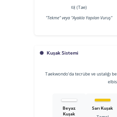
태 (Tae)
"Tekme" veya "Ayakla Yapılan Vuruş"
Kuşak Sistemi
Taekwondo'da tecrübe ve ustalığı bel
elbi
Beyaz
Sarı Kuşak
Kuşak
Temel