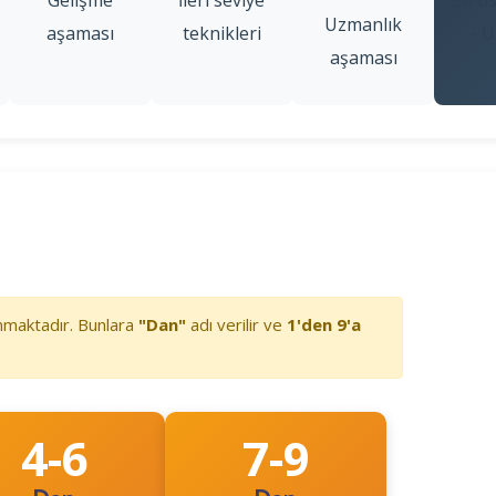
Uzmanlık
aşaması
teknikleri
- U
aşaması
nmaktadır. Bunlara
"Dan"
adı verilir ve
1'den 9'a
4-6
7-9