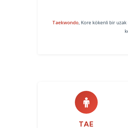
Taekwondo
, Kore kökenli bir uz
k
TAE