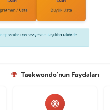
Dan
Dan
ğretmen / Usta
Büyük Usta
n sporcular Dan seviyesine ulaştıkları takdirde
Taekwondo'nun Faydaları