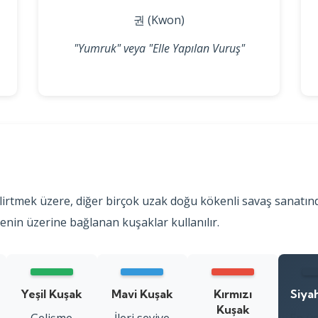
권 (Kwon)
"Yumruk" veya "Elle Yapılan Vuruş"
irtmek üzere, diğer birçok uzak doğu kökenli savaş sanatın
senin üzerine bağlanan kuşaklar kullanılır.
Yeşil Kuşak
Mavi Kuşak
Kırmızı
Siya
Kuşak
Gelişme
İleri seviye
En üs