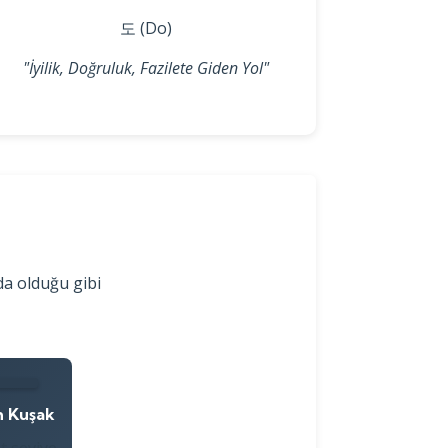
도 (Do)
"İyilik, Doğruluk, Fazilete Giden Yol"
da olduğu gibi
h Kuşak
t seviye