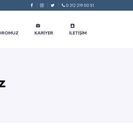
0 312 219 00 51
DROMUZ
KARIYER
İLETIŞIM
z