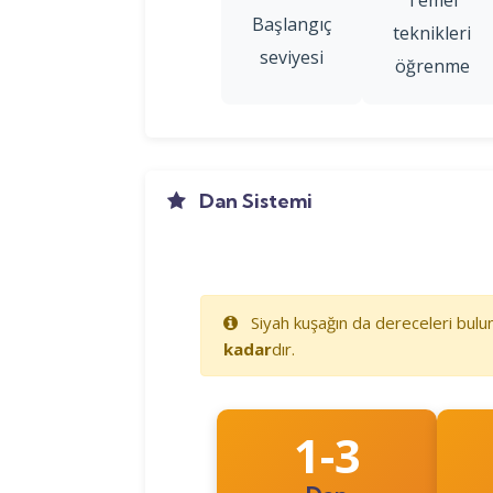
Başlangıç
teknikleri
seviyesi
öğrenme
Dan Sistemi
Siyah kuşağın da dereceleri bulu
kadar
dır.
1-3